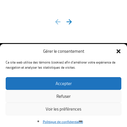
prev
next
Gérer le consentement
Ce site web utilise des témoins (cookies) afin d’améliorer votre expérience de
navigation et analyser les statistiques de visites.
Accepter
Mon LavXel
Refuser
©
2026
LavXel. |
Voir les préférences
Politique de confidentialité
| Conception Web ::
Oktane
Politique de confidentialité