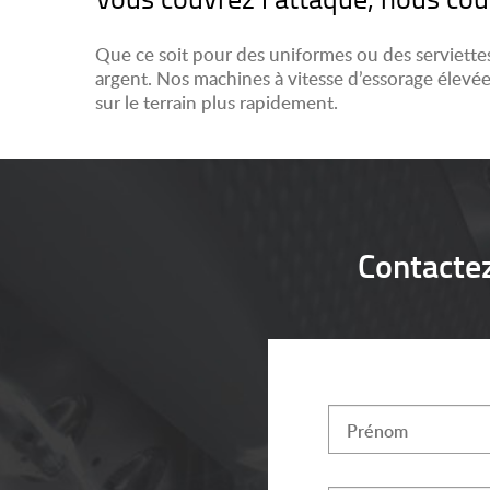
Que ce soit pour des uniformes ou des serviettes
argent. Nos machines à vitesse d’essorage élevé
sur le terrain plus rapidement.
Contacte
Prénom