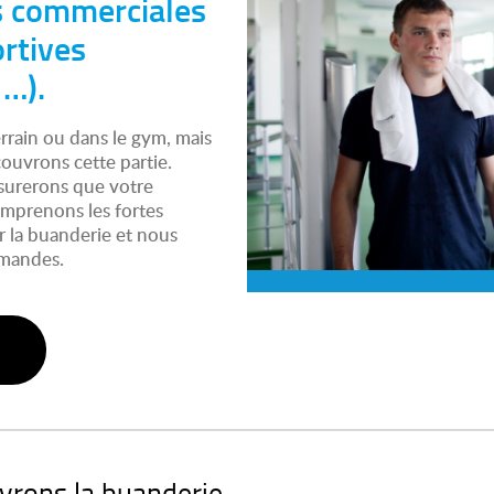
s commerciales
ortives
 …).
errain ou dans le gym, mais
ouvrons cette partie.
surerons que votre
mprenons les fortes
 la buanderie et nous
emandes.
vrons la buanderie