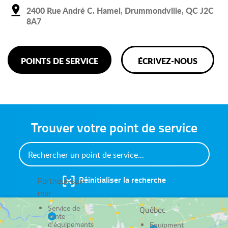
2400 Rue André C. Hamel, Drummondville, QC J2C
8A7
POINTS DE SERVICE
ÉCRIVEZ-NOUS
Trouver votre point de service
Réinitialiser la recherche
Portneuf-sur-
mer
Service de
Québec
vente
d’équipements
Equipment