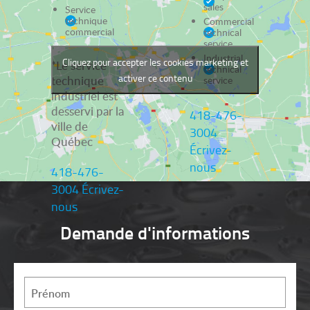
sales
Service
technique
Commercial
commercial
technical
service
Industrial
Cliquez pour accepter les cookies marketing et
*Le service
technical
activer ce contenu
technique
service
industriel est
desservi par la
418-476-
ville de
3004
Québec
Écrivez-
nous
418-476-
3004
Écrivez-
nous
Demande d'informations
Prénom