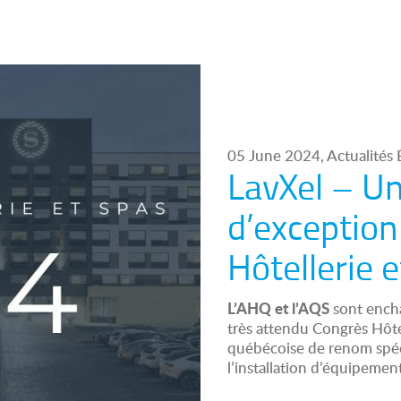
05 June 2024, Actualités
LavXel – Un
d’exception
Hôtellerie 
L’AHQ et l’AQS
sont encha
très attendu Congrès Hôte
québécoise de renom spécia
l’installation d’équipemen