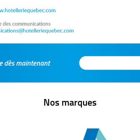
.hotelleriequebec.com
le des communications
cations@hotelleriequebec.com
tre dès maintenant
Nos marques