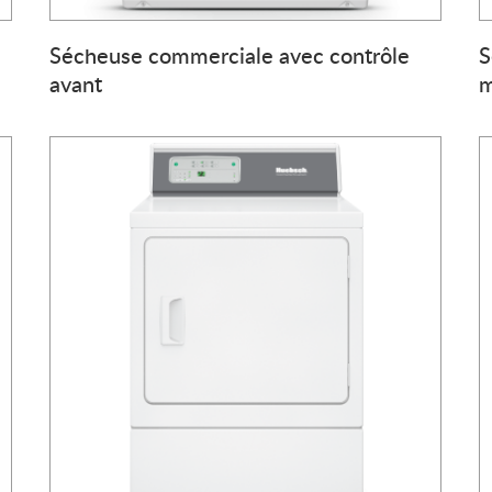
Sécheuse commerciale avec contrôle
S
avant
m