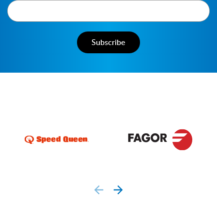
prev
next