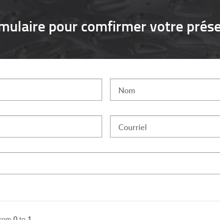
mulaire pour comfirmer votre prés
Nom
Courriel
from
0
to
1
.