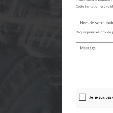
Cette invitation est va
Nom de votre invit
Requis pour les prix de 
Message