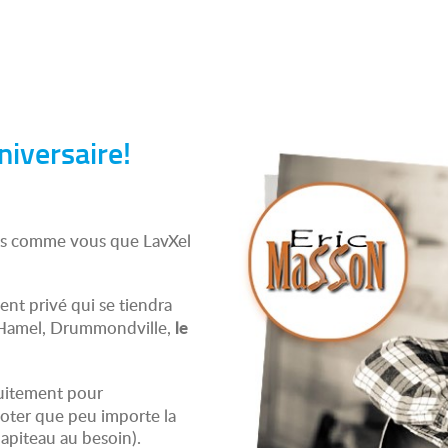
niversaire!
amis comme vous que LavXel
nt privé qui se tiendra
le
 Hamel, Drummondville,
tuitement pour
noter que peu importe la
apiteau au besoin).