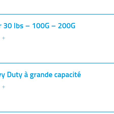
 30 lbs – 100G – 200G
s +
vy Duty à grande capacité
s +